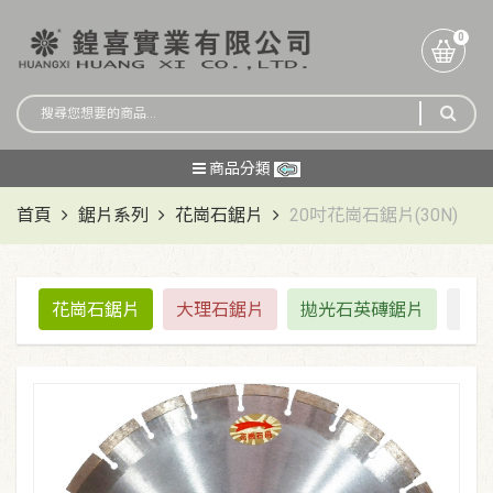
0
商品分類
首頁
鋸片系列
花崗石鋸片
20吋花崗石鋸片(30N)
花崗石鋸片
大理石鋸片
拋光石英磚鋸片
道路