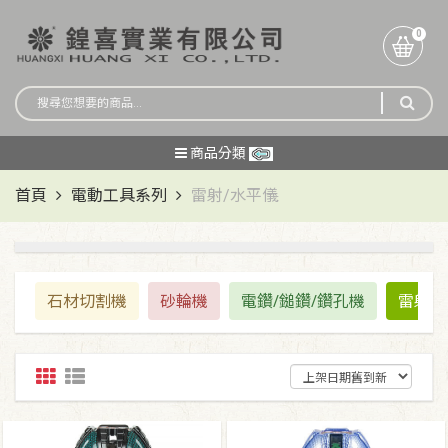
0
商品分類
首頁
電動工具系列
雷射/水平儀
石材切割機
砂輪機
電鑽/鎚鑽/鑽孔機
雷射/