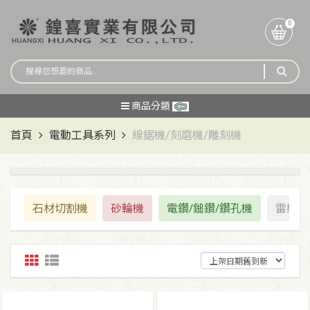
0
商品分類
首頁
電動工具系列
線鋸機/刻磨機/雕刻機
石材切割機
砂輪機
電鑽/鎚鑽/鑽孔機
雷射/