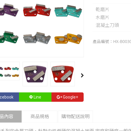
乾磨片
水磨片
混凝土刀頭
產品編號：HX-B0030
cebook
Line
Google+
品內容
商品規格
購物配送說明