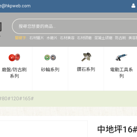
ce@hkpweb.com
關鍵字:
石材鋸片
水磨片
石材美容
石材研磨
混凝土研磨
防古刷
美容
鑽石系列
磨盤/防古刷
砂輪系列
電動工具系
系列
列
80#120#165#
中地坪16#3