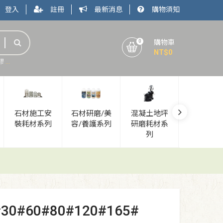
登入
註冊
最新消息
購物須知
0
購物車
NT$
0
膠
石材加工廠
石材安裝工具
石材五金
石材施工安
石材研磨/美
混凝土地坪
新品上市
裝耗材系列
容/養護系列
研磨耗材系
列
0#60#80#120#165#