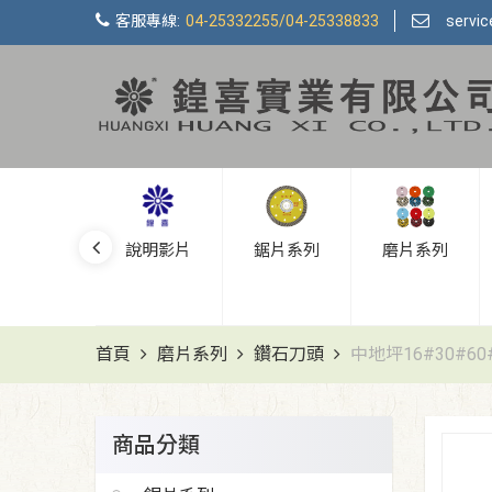
客服專線:
04-25332255/04-25338833
servi
新品上市
說明影片
鋸片系列
磨片系列
首頁
磨片系列
鑽石刀頭
中地坪16#30#60#
商品分類