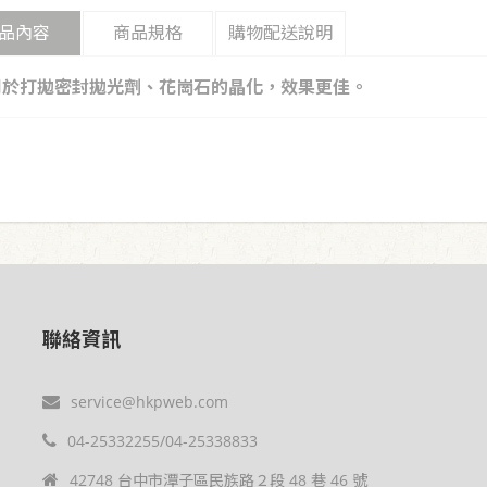
品內容
商品規格
購物配送說明
用於打拋密封拋光劑、花崗石的晶化，效果更佳。
聯絡資訊
service@hkpweb.com
04-25332255/04-25338833
42748 台中市潭子區民族路２段 48 巷 46 號