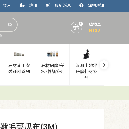
登入
註冊
最新消息
購物須知
0
購物車
NT$
0
膠
石材加工廠
石材安裝工具
石材五金
石材施工安
石材研磨/美
混凝土地坪
新品上市
裝耗材系列
容/養護系列
研磨耗材系
列
吋獸毛菜瓜布(3M)