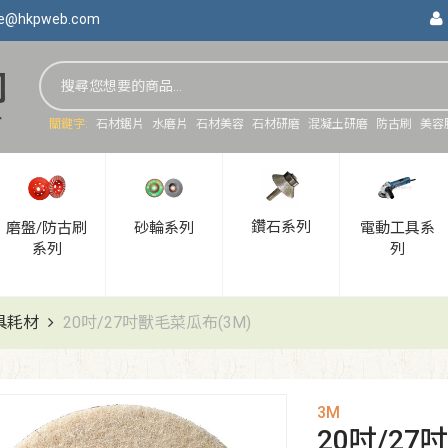
ce@hkpweb.com
關鍵字:
石材鋸片
水磨片
石材美容
石材研磨
混凝土研磨
防古刷
美容
鑽石系列
磨盤/防古刷
砂輪系列
電動工具系
系列
列
具耗材
20吋/27吋獸毛菜瓜布(3M)
3M
20吋/27