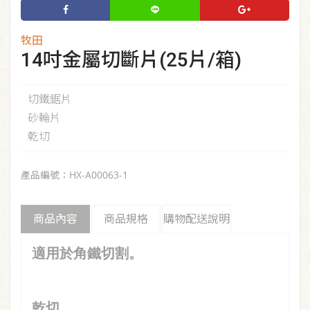
牧田
14吋金屬切斷片(25片/箱)
切鐵鋸片
砂輪片
乾切
產品編號：HX-A00063-1
商品內容
商品規格
購物配送說明
適用於角鐵切割。
乾切