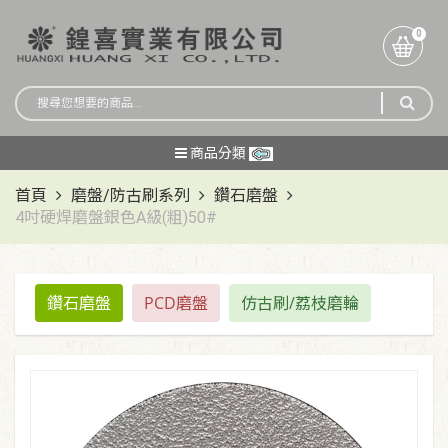
0
商品分類
首頁
磨盤/防古刷系列
鑽石磨盤
4吋硬焊磨盤銀色A級(粗)50#
鑽石磨盤
PCD磨盤
仿古刷/荔枝磨輪