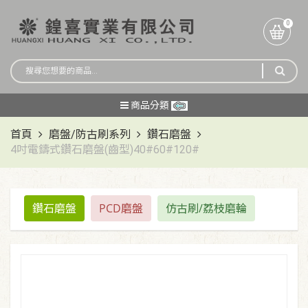
0
商品分類
首頁
磨盤/防古刷系列
鑽石磨盤
4吋電鑄式鑽石磨盤(齒型)40#60#120#
鑽石磨盤
PCD磨盤
仿古刷/荔枝磨輪